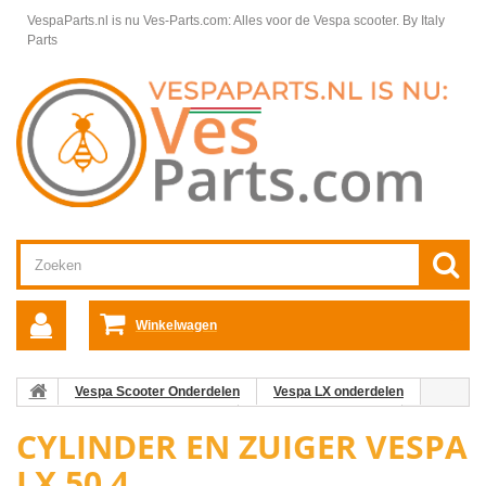
VespaParts.nl is nu Ves-Parts.com: Alles voor de Vespa scooter.
By Italy
Parts
Winkelwagen
Vespa Scooter Onderdelen
Vespa LX onderdelen
Vespa LX 50 4T 2V Motordelen
Motordelen Vespa LX
CYLINDER EN ZUIGER VESPA
Cylinder en Zuiger Vespa LX 50 4
LX 50 4