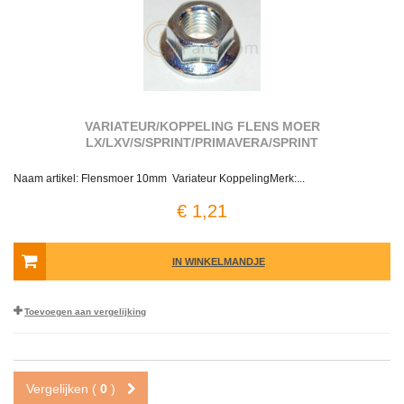
VARIATEUR/KOPPELING FLENS MOER
LX/LXV/S/SPRINT/PRIMAVERA/SPRINT
Naam artikel: Flensmoer 10mm Variateur KoppelingMerk:...
€ 1,21
IN WINKELMANDJE
Toevoegen aan vergelijking
Vergelijken (
0
)