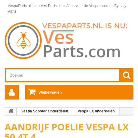
VespaParts.nl is nu Ves-Parts.com: Alles voor de Vespa scooter.
By Italy
Parts
Winkelwagen
Vespa Scooter Onderdelen
Vespa LX onderdelen
Vespa LX 50 4T 4V Motordelen
Motordelen Vespa LX
AANDRIJF POELIE VESPA LX
Aandrijf Poelie Vespa LX 50 4T 4
50 4T 4