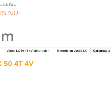
y Italy Parts
Vespa LX 50 4T 4V Motordelen
Motordelen Vespa LX
Carburateur
 50 4T 4V