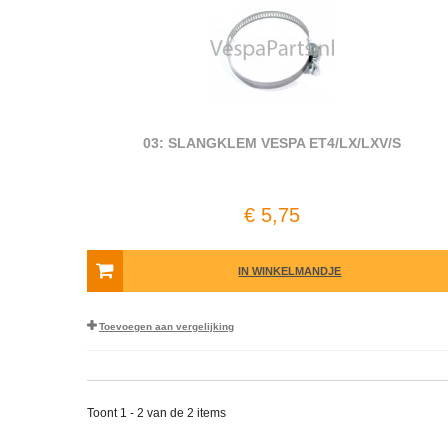
03: SLANGKLEM VESPA ET4/LX/LXV/S
€ 5,75
IN WINKELMANDJE
Toevoegen aan vergelijking
Toont 1 - 2 van de 2 items