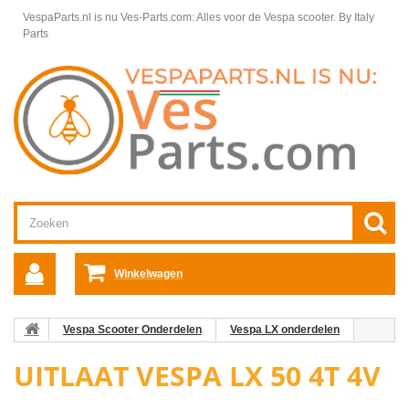
VespaParts.nl is nu Ves-Parts.com: Alles voor de Vespa scooter.
By Italy
Parts
Winkelwagen
Vespa Scooter Onderdelen
Vespa LX onderdelen
Vespa LX 50 4T 4V Motordelen
Motordelen Vespa LX
Uitlaat
UITLAAT VESPA LX 50 4T 4V
Vespa LX 50 4T 4V