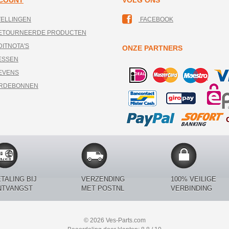
CCOUNT
VOLG ONS
TELLINGEN
FACEBOOK
RETOURNEERDE PRODUCTEN
DITNOTA'S
ONZE PARTNERS
ESSEN
EVENS
ARDEBONNEN
TALING BIJ
VERZENDING
100% VEILIGE
NTVANGST
MET POSTNL
VERBINDING
© 2026 Ves-Parts.com