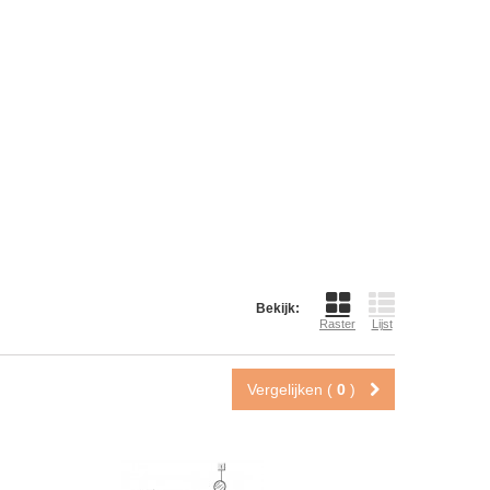
Bekijk:
Raster
Lijst
Vergelijken (
0
)