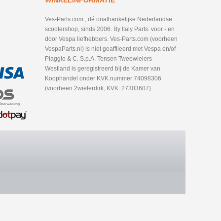
WINKELINFORMATIE
Ves-Parts.com , dé onafhankelijke Nederlandse
scootershop, sinds 2006. By Italy Parts: voor - en
door Vespa liefhebbers. Ves-Parts.com (voorheen
VespaParts.nl) is niet geafflieerd met Vespa en/of
Piaggio & C. S.p.A. Tensen Tweewielers
Westland is geregistreerd bij de Kamer van
Koophandel onder KVK nummer 74098306
(voorheen 2wielerdirk, KVK: 27303607).