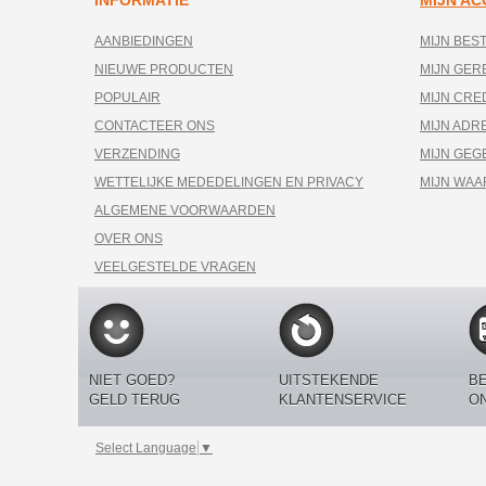
INFORMATIE
MIJN A
AANBIEDINGEN
MIJN BES
NIEUWE PRODUCTEN
MIJN GE
POPULAIR
MIJN CRE
CONTACTEER ONS
MIJN ADR
VERZENDING
MIJN GEG
WETTELIJKE MEDEDELINGEN EN PRIVACY
MIJN WA
ALGEMENE VOORWAARDEN
OVER ONS
VEELGESTELDE VRAGEN
NIET GOED?
UITSTEKENDE
BE
GELD TERUG
KLANTENSERVICE
O
Select Language
▼