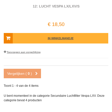
12: LUCHT VESPA LX/LXV/S
€ 18,50
IN WINKELMANDJE
Toevoegen aan vergelijking
Vergelijken (
0
)
Toont 1 - 4 van de 4 items
U bent momenteel in de categorie Secundaire Luchtfilter Vespa LXV. Deze
categorie bevat
4 producten