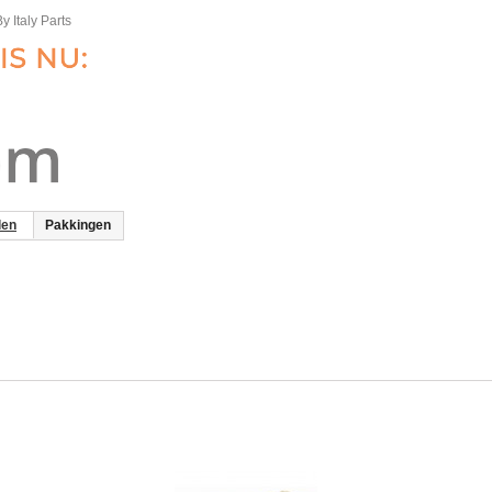
y Italy Parts
len
Pakkingen