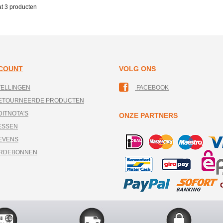
at
3 producten
CCOUNT
VOLG ONS
TELLINGEN
FACEBOOK
RETOURNEERDE PRODUCTEN
DITNOTA'S
ONZE PARTNERS
ESSEN
EVENS
ARDEBONNEN