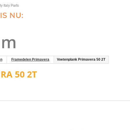
y Italy Parts
en
Framedelen Primavera
Voetenplank Primavera 50 2T
RA 50 2T