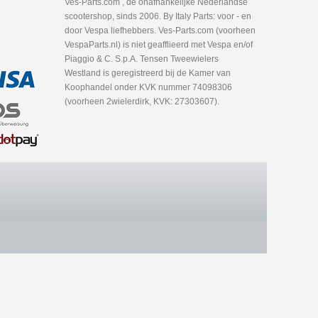
Ves-Parts.com , dé onafhankelijke Nederlandse
scootershop, sinds 2006. By Italy Parts: voor - en
door Vespa liefhebbers. Ves-Parts.com (voorheen
VespaParts.nl) is niet geafflieerd met Vespa en/of
Piaggio & C. S.p.A. Tensen Tweewielers
Westland is geregistreerd bij de Kamer van
Koophandel onder KVK nummer 74098306
(voorheen 2wielerdirk, KVK: 27303607).