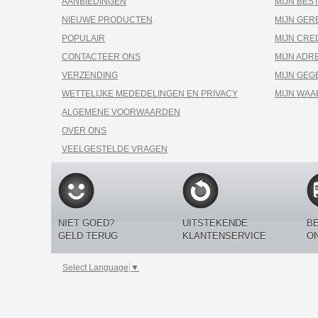
AANBIEDINGEN
MIJN BES
NIEUWE PRODUCTEN
MIJN GE
POPULAIR
MIJN CRE
CONTACTEER ONS
MIJN ADR
VERZENDING
MIJN GEG
WETTELIJKE MEDEDELINGEN EN PRIVACY
MIJN WA
ALGEMENE VOORWAARDEN
OVER ONS
VEELGESTELDE VRAGEN
NIET GOED?
UITSTEKENDE
BE
GELD TERUG
KLANTENSERVICE
O
Select Language
▼