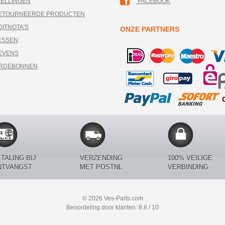
TELLINGEN
FACEBOOK
RETOURNEERDE PRODUCTEN
DITNOTA'S
ONZE PARTNERS
ESSEN
EVENS
ARDEBONNEN
TALING BIJ
VERZENDING
100% VEILIGE
NTVANGST
MET POSTNL
VERBINDING
© 2026 Ves-Parts.com
Beoordeling door klanten: 8.8 / 10