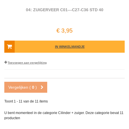
04: ZUIGERVEER C01---C27-C36 STD 40
€ 3,95
IN WINKELMANDJE
Toevoegen aan vergelijking
Vergelijken (
0
)
Toont 1 - 11 van de 11 items
U bent momenteel in de categorie Cilinder + zuiger. Deze categorie bevat
11
producten