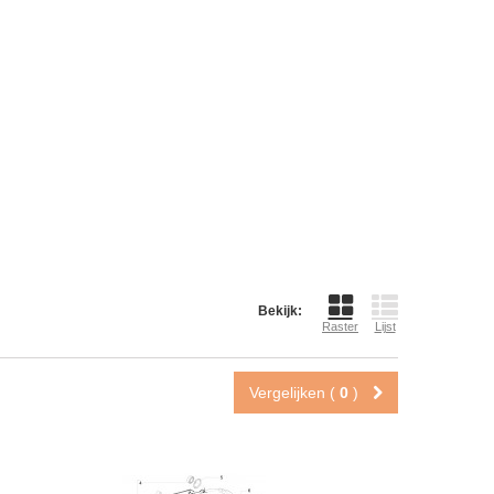
Bekijk:
Raster
Lijst
Vergelijken (
0
)