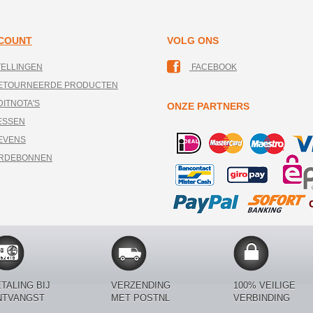
CCOUNT
VOLG ONS
TELLINGEN
FACEBOOK
RETOURNEERDE PRODUCTEN
DITNOTA'S
ONZE PARTNERS
ESSEN
EVENS
ARDEBONNEN
TALING BIJ
VERZENDING
100% VEILIGE
NTVANGST
MET POSTNL
VERBINDING