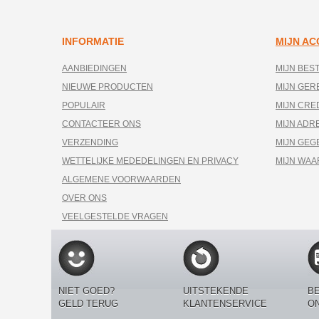
INFORMATIE
MIJN A
AANBIEDINGEN
MIJN BES
NIEUWE PRODUCTEN
MIJN GE
POPULAIR
MIJN CRE
CONTACTEER ONS
MIJN ADR
VERZENDING
MIJN GEG
WETTELIJKE MEDEDELINGEN EN PRIVACY
MIJN WA
ALGEMENE VOORWAARDEN
OVER ONS
VEELGESTELDE VRAGEN
NIET GOED?
UITSTEKENDE
BE
GELD TERUG
KLANTENSERVICE
O