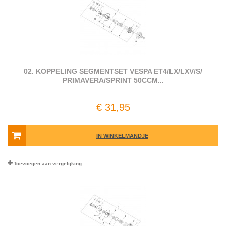
02. KOPPELING SEGMENTSET VESPA ET4/​LX/​LXV/​S/​
PRIMAVERA/​SPRINT 50CCM...
€ 31,95
IN WINKELMANDJE
Toevoegen aan vergelijking