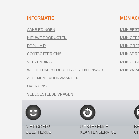
INFORMATIE
MIJN A
AANBIEDINGEN
MIJN BES
NIEUWE PRODUCTEN
MIJN GE
POPULAIR
MIJN CRE
CONTACTEER ONS
MIJN ADR
VERZENDING
MIJN GEG
WETTELIJKE MEDEDELINGEN EN PRIVACY
MIJN WA
ALGEMENE VOORWAARDEN
OVER ONS
VEELGESTELDE VRAGEN
NIET GOED?
UITSTEKENDE
BE
GELD TERUG
KLANTENSERVICE
O