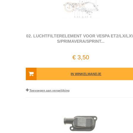
02. LUCHTFILTERELEMENT VOOR VESPA ET2/​LX/​LXV
S/​PRIMAVERA/​SPRINT...
€ 3,50
IN WINKELMANDJE
Toevoegen aan vergelijking