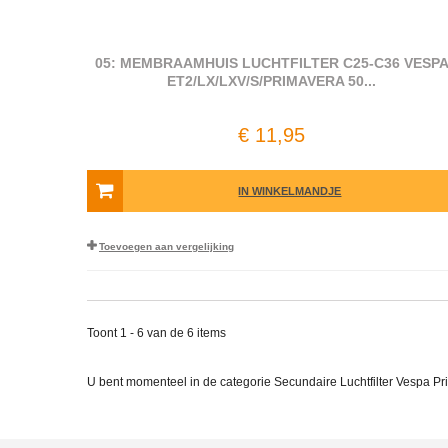
05: MEMBRAAMHUIS LUCHTFILTER C25-C36 VESP
ET2/LX/LXV/S/PRIMAVERA 50...
€ 11,95
IN WINKELMANDJE
Toevoegen aan vergelijking
Toont 1 - 6 van de 6 items
U bent momenteel in de categorie Secundaire Luchtfilter Vespa P