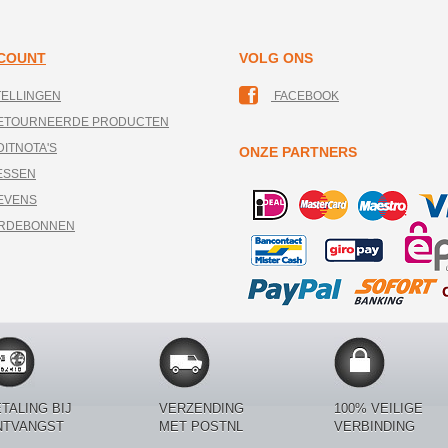
CCOUNT
VOLG ONS
TELLINGEN
FACEBOOK
RETOURNEERDE PRODUCTEN
DITNOTA'S
ONZE PARTNERS
ESSEN
EVENS
ARDEBONNEN
TALING BIJ
VERZENDING
100% VEILIGE
NTVANGST
MET POSTNL
VERBINDING