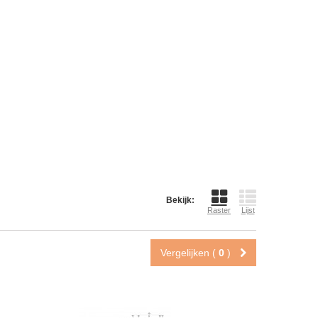
Bekijk:
Raster
Lijst
Vergelijken (
0
)