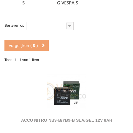
S
G VESPA S
Sorteren op
--
Vergelijken (
0
)
Toont 1 - 1 van 1 item
ACCU NITRO NB9-B/YB9-B SLA/GEL 12V 8AH