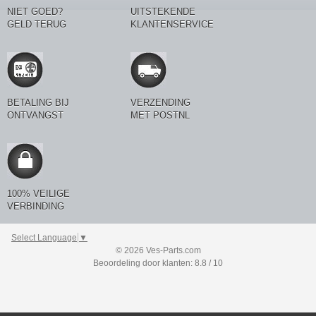
NIET GOED?
UITSTEKENDE
GELD TERUG
KLANTENSERVICE
BETALING BIJ
VERZENDING
ONTVANGST
MET POSTNL
100% VEILIGE
VERBINDING
Select Language
▼
© 2026 Ves-Parts.com
Beoordeling door klanten: 8.8 / 10