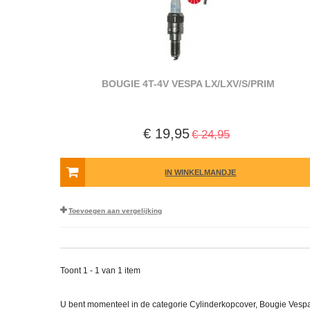
BOUGIE 4T-4V VESPA LX/LXV/S/PRIM
€ 19,95
€ 24,95
IN WINKELMANDJE
Toevoegen aan vergelijking
Toont 1 - 1 van 1 item
U bent momenteel in de categorie Cylinderkopcover, Bougie Vesp