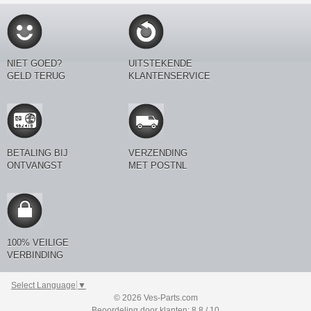
NIET GOED?
UITSTEKENDE
GELD TERUG
KLANTENSERVICE
BETALING BIJ
VERZENDING
ONTVANGST
MET POSTNL
100% VEILIGE
VERBINDING
Select Language
▼
© 2026 Ves-Parts.com
Beoordeling door klanten: 8.8 / 10