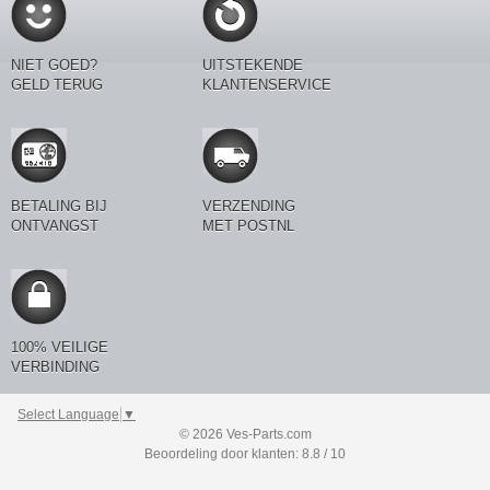
NIET GOED?
UITSTEKENDE
GELD TERUG
KLANTENSERVICE
BETALING BIJ
VERZENDING
ONTVANGST
MET POSTNL
100% VEILIGE
VERBINDING
Select Language
▼
© 2026 Ves-Parts.com
Beoordeling door klanten: 8.8 / 10