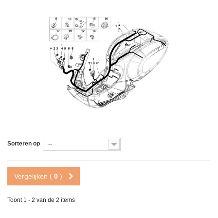
Sorteren op
--
Vergelijken (
0
)
Toont 1 - 2 van de 2 items