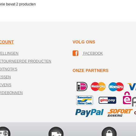
orie bevat
2 producten
CCOUNT
VOLG ONS
TELLINGEN
FACEBOOK
RETOURNEERDE PRODUCTEN
DITNOTA'S
ONZE PARTNERS
ESSEN
EVENS
ARDEBONNEN