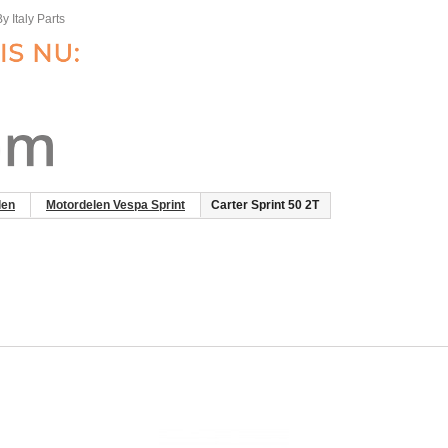
y Italy Parts
len
Motordelen Vespa Sprint
Carter Sprint 50 2T