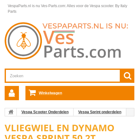
VespaParts.nl is nu Ves-Parts.com: Alles voor de Vespa scooter.
By Italy
Parts
Winkelwagen
Vespa Scooter Onderdelen
Vespa Sprint onderdelen
Motordelen Vespa Sprint
Vliegwiel en dynamo Vespa Sprint 50
VLIEGWIEL EN DYNAMO
2T
VESPA SPRINT 50 2T