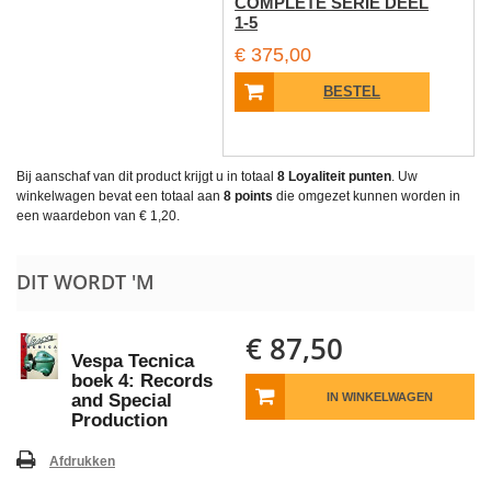
COMPLETE SERIE DEEL
1-5
€ 375,00
BESTEL
Bij aanschaf van dit product krijgt u in totaal
8
Loyaliteit punten
. Uw
winkelwagen bevat een totaal aan
8
points
die omgezet kunnen worden in
een waardebon van
€ 1,20
.
DIT WORDT 'M
€ 87,50
Vespa Tecnica
boek 4: Records
and Special
IN WINKELWAGEN
Production
Afdrukken