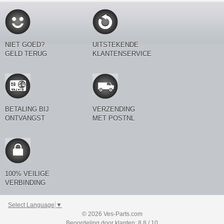
NIET GOED?
UITSTEKENDE
GELD TERUG
KLANTENSERVICE
BETALING BIJ
VERZENDING
ONTVANGST
MET POSTNL
100% VEILIGE
VERBINDING
Select Language
▼
© 2026 Ves-Parts.com
Beoordeling door klanten: 8.8 / 10