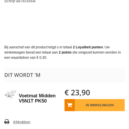
Schrijf uw recensie
Bij aanschaf van dit product krijgt u in totaal
2
Loyaliteit punten
. Uw
winkelwagen bevat een totaal aan
2
points
die omgezet kunnen worden in
een waardebon van
€ 0,30
.
DIT WORDT 'M
€ 23,90
Voetmat Midden
V5N1T PK50
IN WINKELWAGEN
Afdrukken