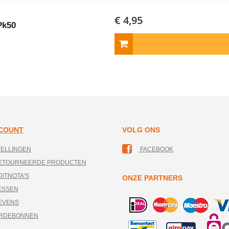
€ 4,95
Pk50
CCOUNT
VOLG ONS
TELLINGEN
FACEBOOK
RETOURNEERDE PRODUCTEN
DITNOTA'S
ONZE PARTNERS
ESSEN
EVENS
ARDEBONNEN