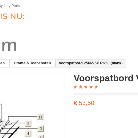
y Italy Parts
len
Frame & Toebehoren
Voorspatbord V5N-V5P PK50 (blank)
Voorspatbord 
€ 53,50