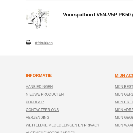
Voorspatbord V5N-V5P PK50 (
Afdrukken
INFORMATIE
MIJN A
AANBIEDINGEN
MIJN BES
NIEUWE PRODUCTEN
MIJN GE
POPULAIR
MIJN CRE
CONTACTEER ONS
MIJN ADR
VERZENDING
MIJN GEG
WETTELIJKE MEDEDELINGEN EN PRIVACY
MIJN WA