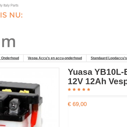
y Italy Parts
r Onderhoud
Vespa Accu's en accu-onderhoud
Standaard Loodaccu's
Yuasa YB10L-
12V 12Ah Ves
€ 69,00