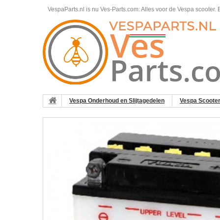
VespaParts.nl is nu Ves-Parts.com: Alles voor de Vespa scooter.
B
Vespa Onderhoud en Slijtagedelen
Vespa Scoote
GT/GTV/GTS