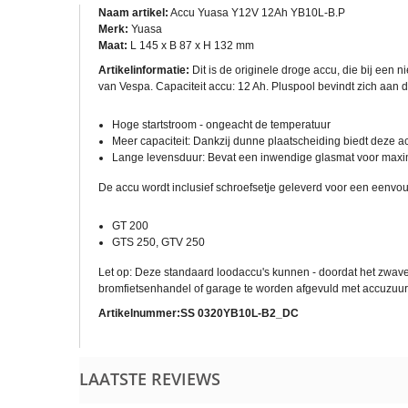
Naam artikel:
Accu Yuasa Y12V 12Ah YB10L-B.P
Merk:
Yuasa
Maat:
L 145 x B 87 x H 132 mm
Artikelinformatie:
Dit is de originele droge accu, die bij een
van Vespa. Capaciteit accu: 12 Ah. Pluspool bevindt zich aan d
Hoge startstroom - ongeacht de temperatuur
Meer capaciteit: Dankzij dunne plaatscheiding biedt deze 
Lange levensduur: Bevat een inwendige glasmat voor maxi
De accu wordt inclusief schroefsetje geleverd voor een eenvo
GT 200
GTS 250, GTV 250
Let op: Deze standaard loodaccu's kunnen - doordat het zwave
bromfietsenhandel of garage te worden afgevuld met accuzuur
Artikelnummer:SS
0320YB10L-B2_DC
LAATSTE REVIEWS