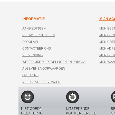
INFORMATIE
MIJN A
AANBIEDINGEN
MIJN BES
NIEUWE PRODUCTEN
MIJN GE
POPULAIR
MIJN CRE
CONTACTEER ONS
MIJN ADR
VERZENDING
MIJN GEG
WETTELIJKE MEDEDELINGEN EN PRIVACY
MIJN WA
ALGEMENE VOORWAARDEN
OVER ONS
VEELGESTELDE VRAGEN
NIET GOED?
UITSTEKENDE
BE
GELD TERUG
KLANTENSERVICE
O