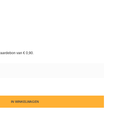
waardebon van
€ 0,90
.
IN WINKELWAGEN