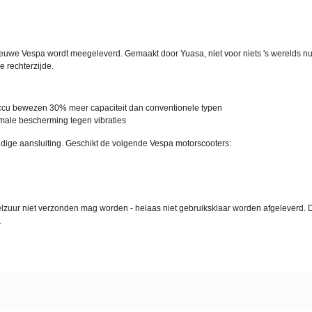
 nieuwe Vespa wordt meegeleverd. Gemaakt door Yuasa, niet voor niets 's werelds 
e rechterzijde.
accu bewezen 30% meer capaciteit dan conventionele typen
male bescherming tegen vibraties
udige aansluiting. Geschikt de volgende Vespa motorscooters:
lzuur niet verzonden mag worden - helaas niet gebruiksklaar worden afgeleverd. D
.