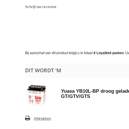
Schrijf uw recensie
Bij aanschaf van dit product krijgt u in totaal
6
Loyaliteit punten
. U
DIT WORDT 'M
Yuasa YB10L-BP droog gelad
GT/GTV/GTS
Afdrukken