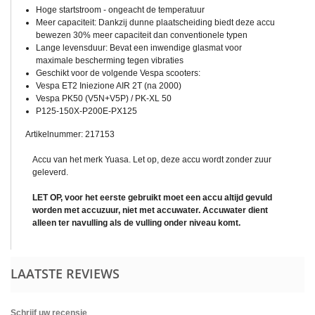
Hoge startstroom - ongeacht de temperatuur
Meer capaciteit: Dankzij dunne plaatscheiding biedt deze accu
bewezen 30% meer capaciteit dan conventionele typen
Lange levensduur: Bevat een inwendige glasmat voor
maximale bescherming tegen vibraties
Geschikt voor de volgende Vespa scooters:
Vespa ET2 Iniezione AIR 2T (na 2000)
Vespa PK50 (V5N+V5P) / PK-XL 50
P125-150X-P200E-PX125
Artikelnummer: 217153
Accu van het merk Yuasa. Let op, deze accu wordt zonder zuur
geleverd.
LET OP, voor het eerste gebruikt moet een accu altijd gevuld
worden met accuzuur, niet met accuwater. Accuwater dient
alleen ter navulling als de vulling onder niveau komt.
LAATSTE REVIEWS
Schrijf uw recensie