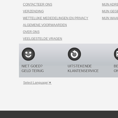
CONTACTEER ONS
MIJN ADR
VERZENDING
MIJN GEG
WETTELIJKE MEDEDELINGEN EN PRIVACY
MIJN WA
ALGEMENE VOORWAARDEN
OVER ONS
VEELGESTELDE VRAGEN
NIET GOED?
UITSTEKENDE
BE
GELD TERUG
KLANTENSERVICE
O
Select Language
▼