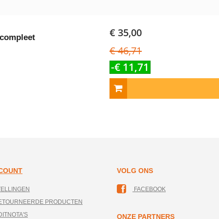
€ 35,00
 compleet
€ 46,71
-€ 11,71
CCOUNT
VOLG ONS
TELLINGEN
FACEBOOK
RETOURNEERDE PRODUCTEN
DITNOTA'S
ONZE PARTNERS