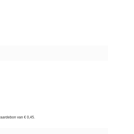
waardebon van
€ 0,45
.