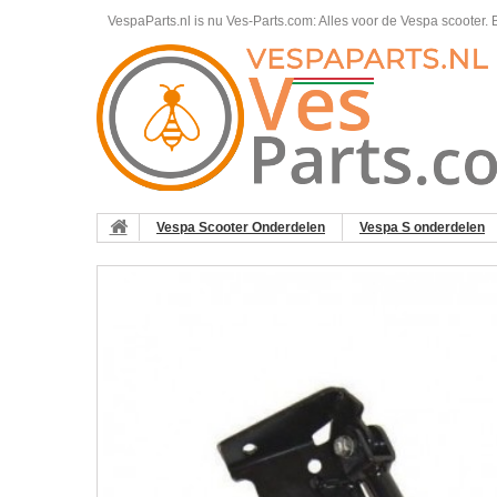
VespaParts.nl is nu Ves-Parts.com: Alles voor de Vespa scooter.
B
Vespa Scooter Onderdelen
Vespa S onderdelen