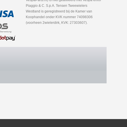
VespaParts.nl) is niet geafflieerd met Vespa en/of
Piaggio & C. S.p.A. Tensen Tweewielers
Westland is geregistreerd bij de Kamer van
Koophandel onder KVK nummer 74098306
(voorheen 2wielerdirk, KVK: 27303607).