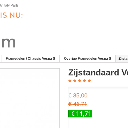
y Italy Parts
Framedelen / Chassis Vespa S
Overige Framedelen Vespa S
Zijst
Zijstandaard 
€ 35,00
€ 46,71
-€ 11,71