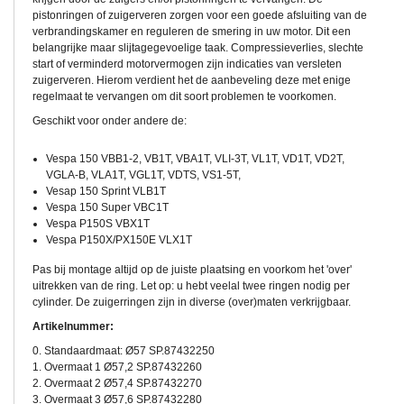
pistonringen of zuigerveren zorgen voor een goede afsluiting van de
verbrandingskamer en reguleren de smering in uw motor. Dit een
belangrijke maar slijtagegevoelige taak. Compressieverlies, slechte
start of verminderd motorvermogen zijn indicaties van versleten
zuigerveren. Hierom verdient het de aanbeveling deze met enige
regelmaat te vervangen om dit soort problemen te voorkomen.
Geschikt voor onder andere de:
Vespa 150 VBB1-2, VB1T, VBA1T, VLI-3T, VL1T, VD1T, VD2T,
VGLA-B, VLA1T, VGL1T, VDTS, VS1-5T,
Vesap 150 Sprint VLB1T
Vespa 150 Super VBC1T
Vespa P150S VBX1T
Vespa P150X/PX150E VLX1T
Pas bij montage altijd op de juiste plaatsing en voorkom het 'over'
uitrekken van de ring. Let op: u hebt veelal twee ringen nodig per
cylinder. De zuigerringen zijn in diverse (over)maten verkrijgbaar.
Artikelnummer:
0. Standaardmaat: Ø57 SP.87432250
1. Overmaat 1 Ø57,2 SP.87432260
2. Overmaat 2 Ø57,4 SP.87432270
3. Overmaat 3 Ø57,6 SP.87432280