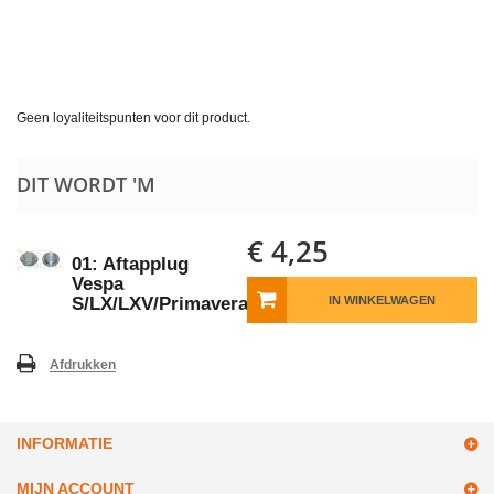
Geen loyaliteitspunten voor dit product.
DIT WORDT 'M
€ 4,25
01: Aftapplug
Vespa
S/LX/LXV/Primavera/Sprint
IN WINKELWAGEN
Afdrukken
INFORMATIE
MIJN ACCOUNT