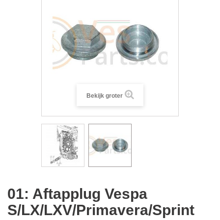
Bekijk groter
01: Aftapplug Vespa
S/LX/LXV/Primavera/Sprint