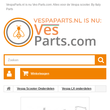
VespaParts.nl is nu Ves-Parts.com: Alles voor de Vespa scooter.
By Italy
Parts
Winkelwagen
Vespa Scooter Onderdelen
Vespa LX onderdelen
Vespa LX 50 4T 2V Motordelen
Motordelen Vespa LX
Kleppendeksel Vespa LX 50 4T 2V
01: Kleppendeksel Vespa
ET4/LX/LXV/S 2t4v