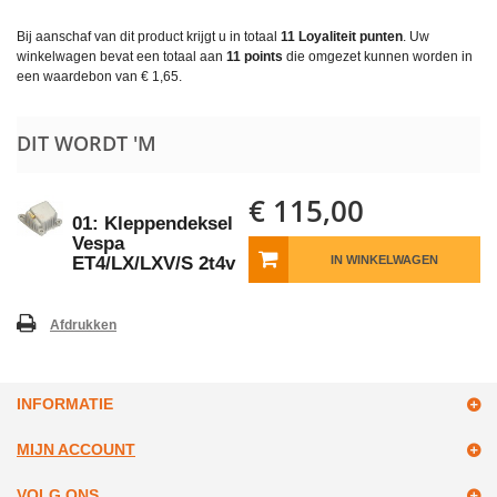
Bij aanschaf van dit product krijgt u in totaal
11
Loyaliteit punten
. Uw
winkelwagen bevat een totaal aan
11
points
die omgezet kunnen worden in
een waardebon van
€ 1,65
.
DIT WORDT 'M
€ 115,00
01: Kleppendeksel
Vespa
ET4/LX/LXV/S 2t4v
IN WINKELWAGEN
Afdrukken
INFORMATIE
MIJN ACCOUNT
VOLG ONS