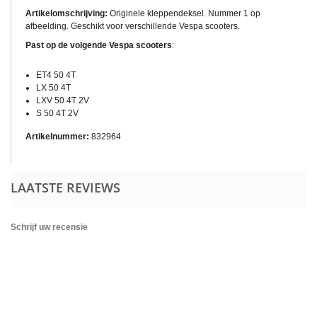
Artikelomschrijving:
Originele kleppendeksel. Nummer 1 op
afbeelding. Geschikt voor verschillende Vespa scooters.
Past op de volgende Vespa scooters
:
ET4 50 4T
LX 50 4T
LXV 50 4T 2V
S 50 4T 2V
Artikelnummer:
832964
LAATSTE REVIEWS
Schrijf uw recensie