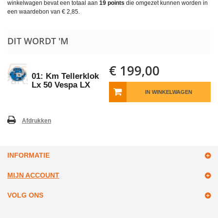
winkelwagen bevat een totaal aan
19
points
die omgezet kunnen worden in
een waardebon van
€ 2,85
.
DIT WORDT 'M
€ 199,00
01: Km Tellerklok
Lx 50 Vespa LX
IN WINKELWAGEN
Afdrukken
INFORMATIE
MIJN ACCOUNT
VOLG ONS