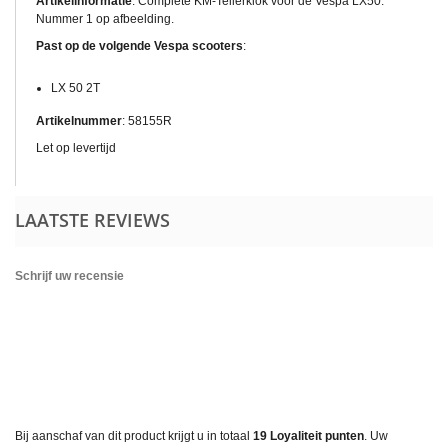
Artikelinformatie
: Complete KM-Tellerklok voor de Vespa LX50.
Nummer 1 op afbeelding.
Past op de volgende Vespa scooters
:
LX 50 2T
Artikelnummer
: 58155R
Let op levertijd
LAATSTE REVIEWS
Schrijf uw recensie
Bij aanschaf van dit product krijgt u in totaal
19
Loyaliteit punten
. Uw