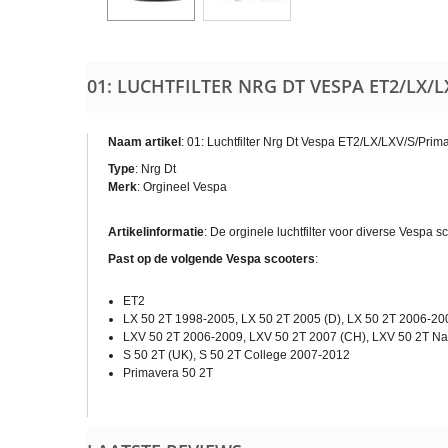
01: LUCHTFILTER NRG DT VESPA ET2/LX/
Naam artikel
: 01: Luchtfilter Nrg Dt Vespa ET2/LX/LXV/S/Prim
Type
: Nrg Dt
Merk
: Orgineel Vespa
Artikelinformatie
: De orginele luchtfilter voor diverse Vespa
Past op de volgende Vespa scooters
:
ET2
LX 50 2T 1998-2005, LX 50 2T 2005 (D), LX 50 2T 2006-20
LXV 50 2T 2006-2009, LXV 50 2T 2007 (CH), LXV 50 2T N
S 50 2T (UK), S 50 2T College 2007-2012
Primavera 50 2T