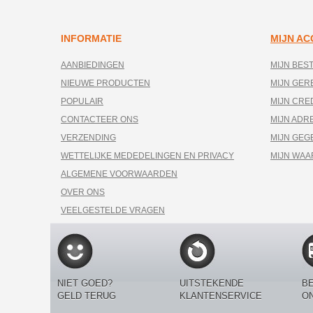
INFORMATIE
MIJN A
AANBIEDINGEN
MIJN BES
NIEUWE PRODUCTEN
MIJN GE
POPULAIR
MIJN CRE
CONTACTEER ONS
MIJN ADR
VERZENDING
MIJN GEG
WETTELIJKE MEDEDELINGEN EN PRIVACY
MIJN WA
ALGEMENE VOORWAARDEN
OVER ONS
VEELGESTELDE VRAGEN
NIET GOED?
UITSTEKENDE
BE
GELD TERUG
KLANTENSERVICE
O