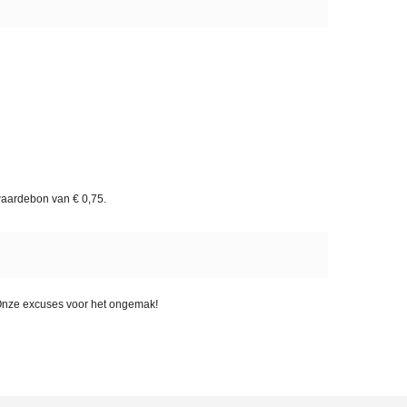
waardebon van
€ 0,75
.
. Onze excuses voor het ongemak!