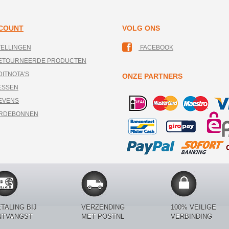
CCOUNT
VOLG ONS
TELLINGEN
FACEBOOK
RETOURNEERDE PRODUCTEN
DITNOTA'S
ONZE PARTNERS
ESSEN
EVENS
ARDEBONNEN
TALING BIJ
VERZENDING
100% VEILIGE
NTVANGST
MET POSTNL
VERBINDING