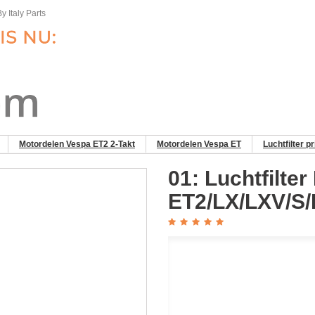
y Italy Parts
Motordelen Vespa ET2 2-Takt
Motordelen Vespa ET
Luchtfilter p
01: Luchtfilte
ET2/LX/LXV/S/