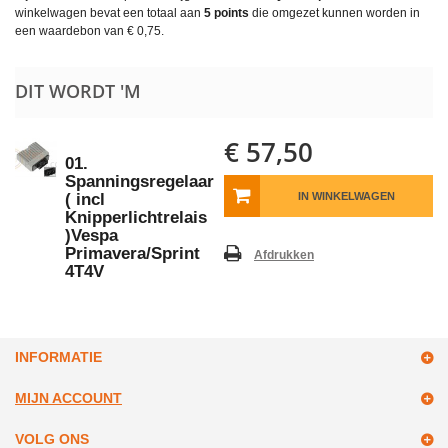
winkelwagen bevat een totaal aan
5
points
die omgezet kunnen worden in
een waardebon van
€ 0,75
.
DIT WORDT 'M
€ 57,50
01.
Spanningsregelaar
( incl
IN WINKELWAGEN
Knipperlichtrelais
)Vespa
Primavera/Sprint
Afdrukken
4T4V
INFORMATIE
MIJN ACCOUNT
VOLG ONS