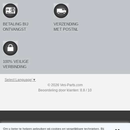
BETALING BIJ
VERZENDING
ONTVANGST
MET POSTNL
100% VEILIGE
VERBINDING
Select Language
▼
© 2026 Ves-Parts.com
Beoordeling door klanten: 8.8 / 10
Om u beter te helpen gebruiken wij cookies en vergelijkbare technieken. Bij