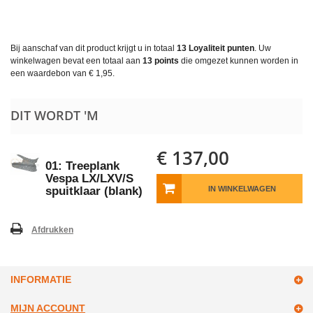
Bij aanschaf van dit product krijgt u in totaal
13
Loyaliteit punten
. Uw
winkelwagen bevat een totaal aan
13
points
die omgezet kunnen worden in
een waardebon van
€ 1,95
.
DIT WORDT 'M
€ 137,00
01: Treeplank
Vespa LX/LXV/S
spuitklaar (blank)
IN WINKELWAGEN
Afdrukken
INFORMATIE
MIJN ACCOUNT