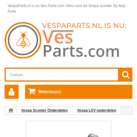
VespaParts.nl is nu Ves-Parts.com: Alles voor de Vespa scooter.
By Italy
Parts
Winkelwagen
Vespa Scooter Onderdelen
Vespa LXV onderdelen
Framedelen Vespa LXV
Treeplank, voetenplank Vespa LXV
01: Treeplank Vespa LX/LXV/S spuitklaar (blank)