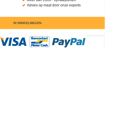
Meer dan 2600+ ophaalpunten
Advies op maat door onze experts
IN WINKELWAGEN