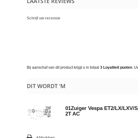
LAATSTE REVIEWS
Schrijf uw recensie
Bij aanschaf van dit product krijgt u in totaal
3
Loyaliteit punten
. U
DIT WORDT 'M
01Zuiger Vespa ET2/​LX/​LXV/​S
2T AC
Afdrukken