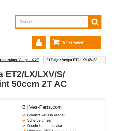
Winkelwagen
r en zuiger Vespa LX 2T
01Zuiger Vespa ET2/​LX/​LXV/​S/​
ET2/​LX/​LXV/​S/​
rint 50ccm 2T AC
Bij Ves-Parts.com
Grootste keus in Vespa!
Scherpe prijzen
Goede klantenservice