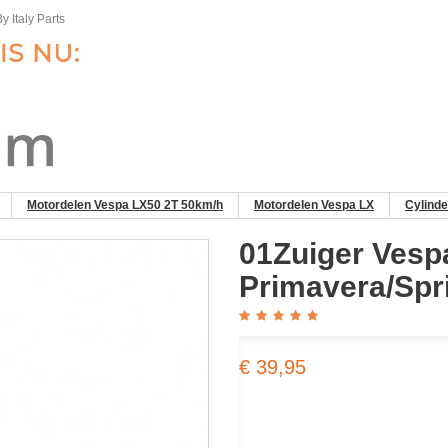
y Italy Parts
Motordelen Vespa LX50 2T 50km/h
Motordelen Vespa LX
Cylinde
01Zuiger Vespa 
Primavera/​Sp
€ 39,95