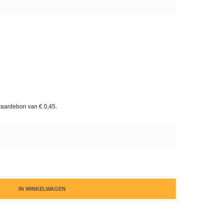
waardebon van
€ 0,45
.
IN WINKELWAGEN