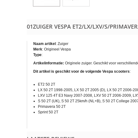
01ZUIGER VESPA ET2/​LX/​LXV/​S/​PRIMAVE
Naam artikel
:
Zuiger
Merk
: Origineel Vespa
Type
:
Artikelinformatie:
Originele zuiger. Geschikt voor verschille
Dit artikel is geschikt voor de volgende Vespa scooters
:
ET2 50 2T
LX 50 2T 1998-2005, LX 50 2T 2005 (D), LX 50 2T 2006-20
LXV 125 4T E3 Navy 2007-2008, LXV 50 2T 2006-2009, LX
S 50 2T (UK), S 50 2T 25km/h (NL+B), S 50 2T College 20
Primavera 50 2T
Sprint 50 2T