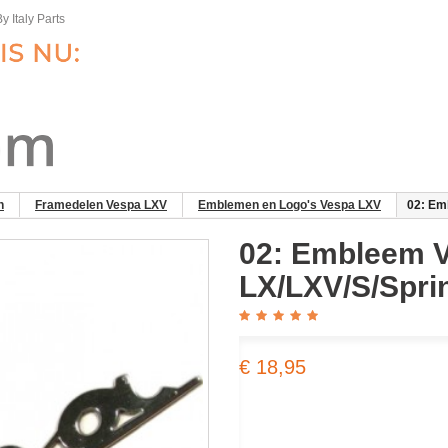
y Italy Parts
n
Framedelen Vespa LXV
Emblemen en Logo's Vespa LXV
02: Em
02: Embleem V
LX/LXV/S/Spri
€ 18,95