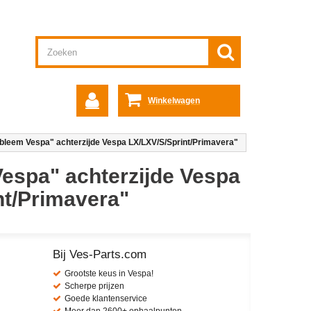
Winkelwagen
bleem Vespa" achterzijde Vespa LX/LXV/S/Sprint/Primavera"
espa" achterzijde Vespa
nt/Primavera"
Bij Ves-Parts.com
Grootste keus in Vespa!
Scherpe prijzen
Goede klantenservice