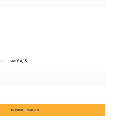
rdebon van
€ 0,15
.
IN WINKELWAGEN