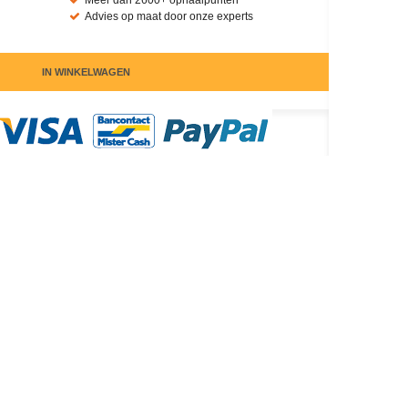
Meer dan 2600+ ophaalpunten
Advies op maat door onze experts
IN WINKELWAGEN