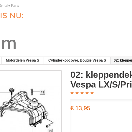
y Italy Parts
Motordelen Vespa S
Cylinderkopcover, Bougie Vespa S
02: kleppe
02: kleppende
Vespa LX/​S/​P
€ 13,95