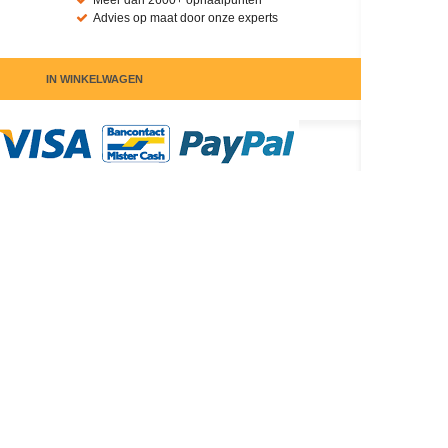
Meer dan 2600+ ophaalpunten
Advies op maat door onze experts
IN WINKELWAGEN