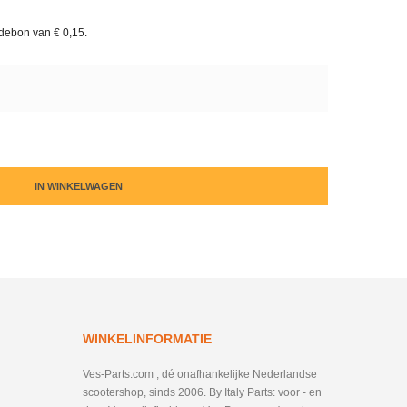
rdebon van
€ 0,15
.
IN WINKELWAGEN
WINKELINFORMATIE
Ves-Parts.com , dé onafhankelijke Nederlandse
scootershop, sinds 2006. By Italy Parts: voor - en