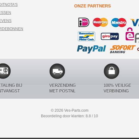
DITNOTA'S
ONZE PARTNERS
ESSEN
EVENS
ARDEBONNEN
TALING BIJ
VERZENDING
100% VEILIGE
NTVANGST
MET POSTNL
VERBINDING
© 2026 Ves-Parts.com
Beoordeling door klanten: 8.8 / 10