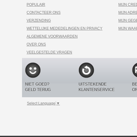
POPULAIR
MIJN CRE
CONTACTEER ONS
MIJN ADR
VERZENDING
MIJN GEG
WETTELIJKE MEDEDELINGEN EN PRIVACY
MIJN WA
ALGEMENE VOORWAARDEN
OVER ONS
VEELGESTELDE VRAGEN
NIET GOED?
UITSTEKENDE
BE
GELD TERUG
KLANTENSERVICE
O
Select Language
▼