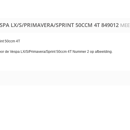
PA LX/​S/​PRIMAVERA/​SPRINT 50CCM 4T
849012
MEE
rint 50ccm 4T
oor de
Vespa LX/​S/​Primavera/​Sprint 50ccm 4T
Nummer 2 op afbeelding.