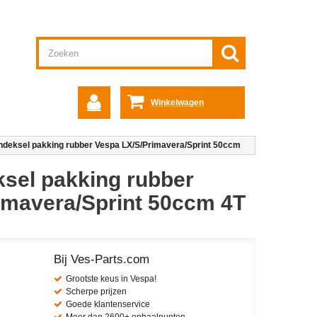
Winkelwagen
ndeksel pakking rubber Vespa LX/​S/​Primavera/​Sprint 50ccm
ksel pakking rubber
rimavera/​Sprint 50ccm 4T
Bij Ves-Parts.com
Grootste keus in Vespa!
Scherpe prijzen
Goede klantenservice