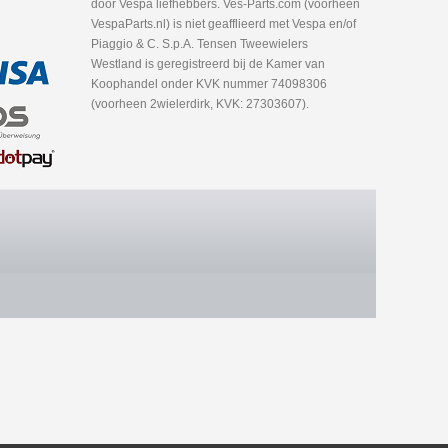
door Vespa liefhebbers. Ves-Parts.com (voorheen
VespaParts.nl) is niet geafflieerd met Vespa en/of
Piaggio & C. S.p.A. Tensen Tweewielers
Westland is geregistreerd bij de Kamer van
Koophandel onder KVK nummer 74098306
(voorheen 2wielerdirk, KVK: 27303607).