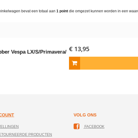
winkelwagen bevat een totaal aan
1
point
die omgezet kunnen worden in een waa
€ 13,95
ber Vespa LX/​S/​Primavera/​
CCOUNT
VOLG ONS
TELLINGEN
FACEBOOK
RETOURNEERDE PRODUCTEN