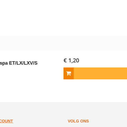
€ 1,20
espa ET/LX/LXV/S
CCOUNT
VOLG ONS