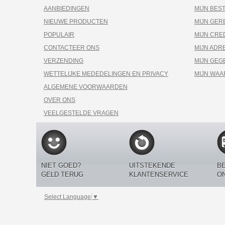
AANBIEDINGEN
MIJN BES
NIEUWE PRODUCTEN
MIJN GE
POPULAIR
MIJN CRE
CONTACTEER ONS
MIJN ADR
VERZENDING
MIJN GEG
WETTELIJKE MEDEDELINGEN EN PRIVACY
MIJN WA
ALGEMENE VOORWAARDEN
OVER ONS
VEELGESTELDE VRAGEN
NIET GOED?
UITSTEKENDE
BE
GELD TERUG
KLANTENSERVICE
O
Select Language
▼