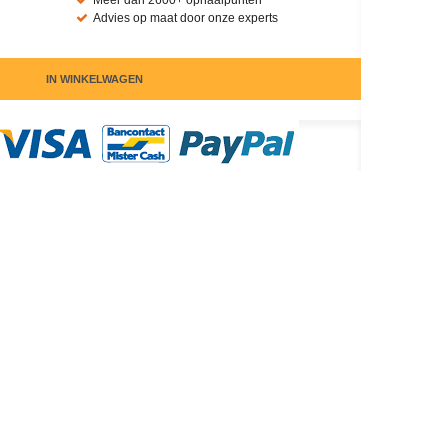
Meer dan 2600+ ophaalpunten
Advies op maat door onze experts
IN WINKELWAGEN