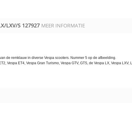
LX/LXV/S
127927
MEER INFORMATIE
e van de remklauw in diverse Vespa scooters. Nummer 5 op de afbeelding.
a ET2, Vespa ET4, Vespa Gran Turismo, Vespa GTV, GTS, de Vespa LX, Vespa LXV, Li