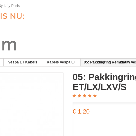
y Italy Parts
Vespa ET Kabels
Kabels Vespa ET
05: Pakkingring Remklauw Ve
05: Pakkingri
ET/LX/LXV/S
€ 1,20