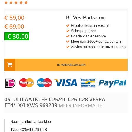
€ 59,00
Bij Ves-Parts.com
€ 89,00
Grootste keus in Vespa!
Scherpe prijzen
-€ 30,00
Goede klantenservice
Meer dan 2600+ ophaalpunten
Advies op maat door onze experts
IN WINKELWAGEN
05: UITLAATKLEP C25/4T-C26-C28 VESPA
ET4/LX/LXV/S
969239
MEER INFORMATIE
Naam artikel
: Uitlaatklep
Type
: C25/4t-C26-C28