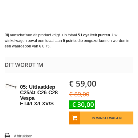
Bij aanschaf van dit product krijgt u in totaal
5
Loyaliteit punten
. Uw
winkelwagen bevat een totaal aan
5
points
die omgezet kunnen worden in
een waardebon van
€ 0,75
.
DIT WORDT 'M
€ 59,00
05: Uitlaatklep
C25/4t-C26-C28
€ 89,00
Vespa
-€ 30,00
ET4/LX/LXV/S
IN WINKELWAGEN
Afdrukken