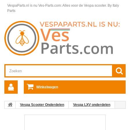
VespaParts.nl is nu Ves-Parts.com: Alles voor de Vespa scooter.
By Italy
Parts
Winkelwagen
Vespa Scooter Onderdelen
Vespa LXV onderdelen
Motordelen Vespa LXV
Kleppenhuis Vespa LXV
05:
Uitlaatklep C25/4t-C26-C28 Vespa ET4/LX/LXV/S