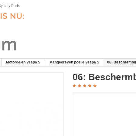
y Italy Parts
Motordelen Vespa S
Aangedreven poelie Vespa S
06: Beschermbus
06: Beschermb