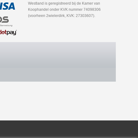
Westland is geregistreerd bij de Kamer van
Koophandel onder KVK nummer 74098306
(voorheen 2wielerdirk, KVK: 27303607).