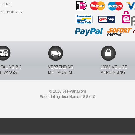
EVENS
ARDEBONNEN
TALING BIJ
VERZENDING
100% VEILIGE
NTVANGST
MET POSTNL
VERBINDING
© 2026 Ves-Parts.com
Beoordeling door klanten: 8.8 / 10