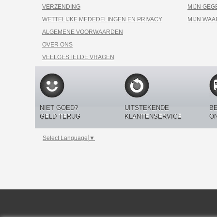
VERZENDING
MIJN GEG
WETTELIJKE MEDEDELINGEN EN PRIVACY
MIJN WA
ALGEMENE VOORWAARDEN
OVER ONS
VEELGESTELDE VRAGEN
NIET GOED?
UITSTEKENDE
BE
GELD TERUG
KLANTENSERVICE
O
Select Language
▼