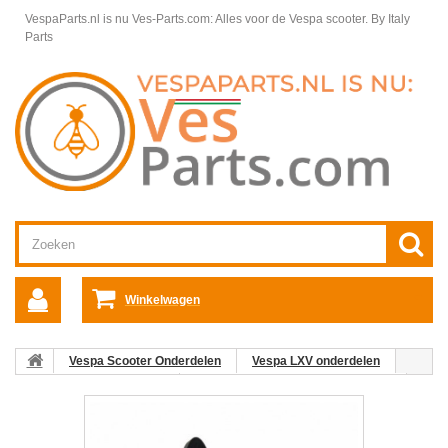
VespaParts.nl is nu Ves-Parts.com: Alles voor de Vespa scooter.
By Italy
Parts
Winkelwagen
Vespa Scooter Onderdelen
Vespa LXV onderdelen
Framedelen Vespa LXV
Treeplank, voetenplank Vespa LXV
09: Voetsteuntje Links Vespa LX/LXV/S