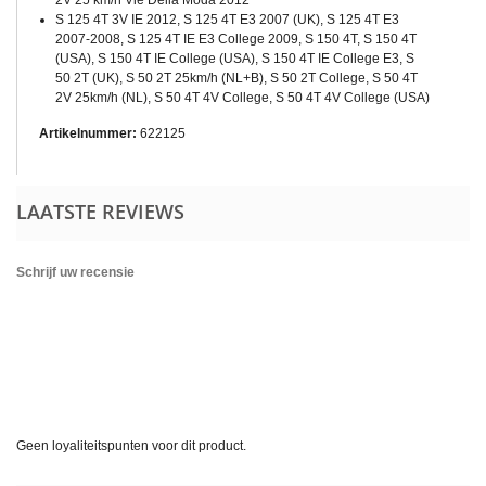
2V 25 km/h Vie Della Moda 2012
S 125 4T 3V IE 2012, S 125 4T E3 2007 (UK), S 125 4T E3
2007-2008, S 125 4T IE E3 College 2009, S 150 4T, S 150 4T
(USA), S 150 4T IE College (USA), S 150 4T IE College E3, S
50 2T (UK), S 50 2T 25km/h (NL+B), S 50 2T College, S 50 4T
2V 25km/h (NL), S 50 4T 4V College, S 50 4T 4V College (USA)
Artikelnummer:
622125
LAATSTE REVIEWS
Schrijf uw recensie
Geen loyaliteitspunten voor dit product.