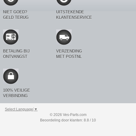
NIET GOED?
UITSTEKENDE
GELD TERUG
KLANTENSERVICE
BETALING BIJ
VERZENDING
ONTVANGST
MET POSTNL
100% VEILIGE
VERBINDING
Select Language
▼
© 2026 Ves-Parts.com
Beoordeling door klanten: 8.8 / 10