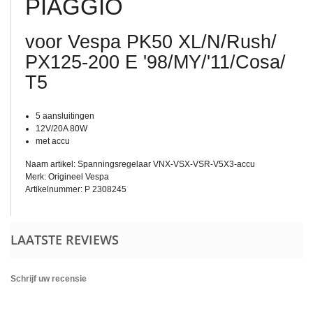
PIAGGIO
voor Vespa PK50 XL/​N/​Rush/​
PX125-200 E '98/​MY/​'11/​Cosa/​
T5
5 aansluitingen
12V/20A 80W
met accu
Naam artikel: Spanningsregelaar VNX-VSX-VSR-V5X3-accu
Merk: Origineel Vespa
Artikelnummer: P 2308245
LAATSTE REVIEWS
Schrijf uw recensie