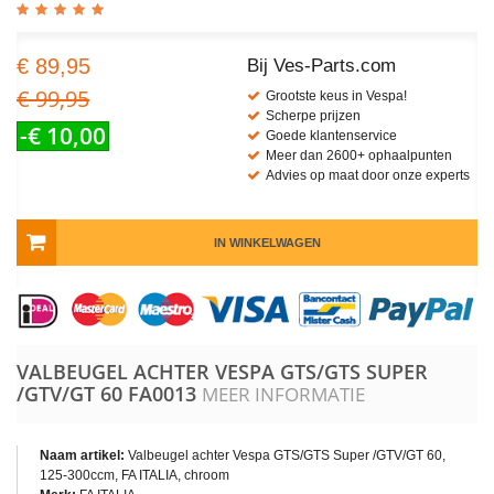
€ 89,95
Bij Ves-Parts.com
€ 99,95
Grootste keus in Vespa!
Scherpe prijzen
-€ 10,00
Goede klantenservice
Meer dan 2600+ ophaalpunten
Advies op maat door onze experts
IN WINKELWAGEN
VALBEUGEL ACHTER VESPA GTS/GTS SUPER
/GTV/GT 60
FA0013
MEER INFORMATIE
Naam artikel:
Valbeugel achter Vespa GTS/GTS Super /GTV/GT 60,
125-300ccm, FA ITALIA, chroom