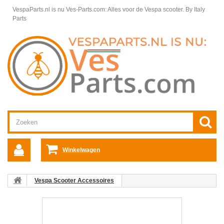
VespaParts.nl is nu Ves-Parts.com: Alles voor de Vespa scooter.
By Italy
Parts
Winkelwagen
Vespa Scooter Accessoires
Vespa GTS/GT/GTV accessoires
Beugels en Dragers Vespa GT/GTS/GTV
Valbeugel achter Vespa
GTS/GTS Super /GTV/GT 60