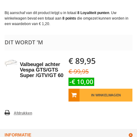
Bij aanschaf van dit product krijgt u in totaal
8
Loyaliteit punten
. Uw
winkelwagen bevat een totaal aan
8
points
die omgezet kunnen worden in
een waardebon van
€ 1,20
.
DIT WORDT 'M
€ 89,95
Valbeugel achter
Vespa GTS/GTS
€ 99,95
Super /GTV/GT 60
-€ 10,00
IN WINKELWAGEN
Afdrukken
INFORMATIE