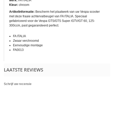
Merk:
FA ITALIA
Kleur:
chroom
Artikelinformatie:
Bescherm het plaatwerk van uw Vespa scooter
met deze fraaie achtervalbeugel van FA ITALIA. Speciaal
gefabriceerd voor de Vespa GTS/GTS Super /GTV/GT 60, 125-
300ccm, past gegarandeerd perfect.
FA ITALIA
Zwaar verchroomd
Eenvoudige montage
FA0013
LAATSTE REVIEWS
Schrijf uw recensie