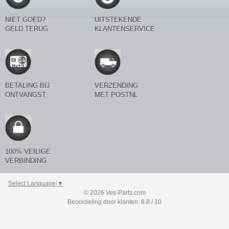
NIET GOED?
UITSTEKENDE
GELD TERUG
KLANTENSERVICE
BETALING BIJ
VERZENDING
ONTVANGST
MET POSTNL
100% VEILIGE
VERBINDING
Select Language
▼
© 2026 Ves-Parts.com
Beoordeling door klanten: 8.8 / 10