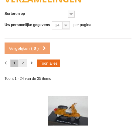
Sorteren op
--
Uw persoonlijke gegevens
per pagina
24
Vergelijken (
0
)
1
2
Toon alles
Toont 1 - 24 van de 35 items