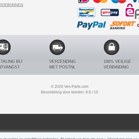
ARDEBONNEN
TALING BIJ
VERZENDING
100% VEILIGE
NTVANGST
MET POSTNL
VERBINDING
© 2026 Ves-Parts.com
Beoordeling door klanten: 8.8 / 10
n wij cookies en vergelijkbare technieken. Bij gebruik van deze site gaat u akkoord met onze
priv