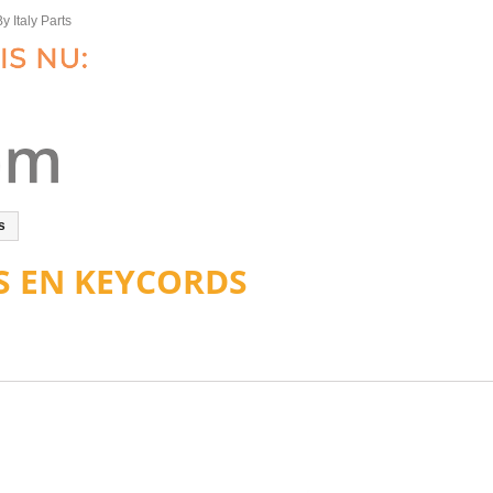
y Italy Parts
s
S EN KEYCORDS