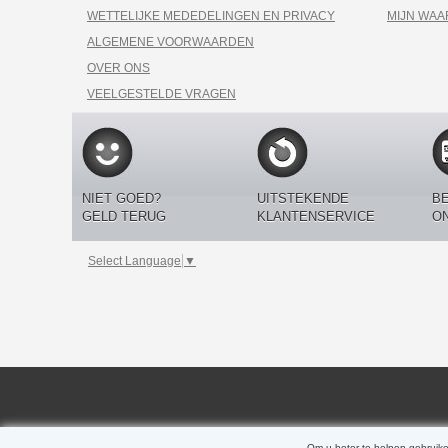
WETTELIJKE MEDEDELINGEN EN PRIVACY
MIJN WA
ALGEMENE VOORWAARDEN
OVER ONS
VEELGESTELDE VRAGEN
NIET GOED?
UITSTEKENDE
BE
GELD TERUG
KLANTENSERVICE
O
Select Language
▼
Om u beter te helpen gebruike