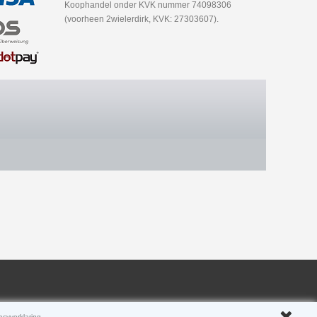
Koophandel onder KVK nummer 74098306
(voorheen 2wielerdirk, KVK: 27303607).
acyverklaring
.