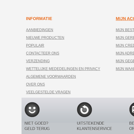
INFORMATIE
MIJN A
AANBIEDINGEN
MIJN BES
NIEUWE PRODUCTEN
MIJN GE
POPULAIR
MIJN CRE
CONTACTEER ONS
MIJN ADR
VERZENDING
MIJN GEG
WETTELIJKE MEDEDELINGEN EN PRIVACY
MIJN WA
ALGEMENE VOORWAARDEN
OVER ONS
VEELGESTELDE VRAGEN
NIET GOED?
UITSTEKENDE
BE
GELD TERUG
KLANTENSERVICE
O