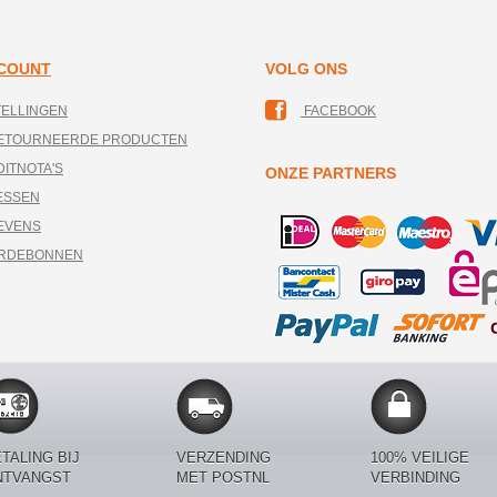
CCOUNT
VOLG ONS
TELLINGEN
FACEBOOK
RETOURNEERDE PRODUCTEN
DITNOTA'S
ONZE PARTNERS
ESSEN
EVENS
ARDEBONNEN
TALING BIJ
VERZENDING
100% VEILIGE
NTVANGST
MET POSTNL
VERBINDING