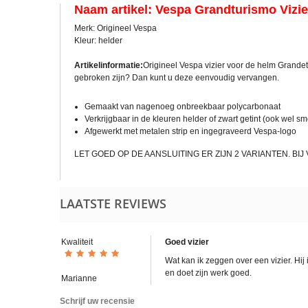
Naam artikel: Vespa Grandturismo Vizi
Merk: Origineel Vespa
Kleur: helder
Artikelinformatie:
Origineel Vespa vizier voor de helm Grande
gebroken zijn? Dan kunt u deze eenvoudig vervangen.
Gemaakt van nagenoeg onbreekbaar polycarbonaat
Verkrijgbaar in de kleuren helder of zwart getint (ook wel 
Afgewerkt met metalen strip en ingegraveerd Vespa-logo
LET GOED OP DE AANSLUITING ER ZIJN 2 VARIANTEN. BI
LAATSTE REVIEWS
Kwaliteit
Goed vizier
Wat kan ik zeggen over een vizier. Hij i
en doet zijn werk goed.
Marianne
Schrijf uw recensie