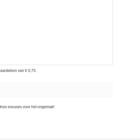
waardebon van
€ 0,75
.
. Onze excuses voor het ongemak!