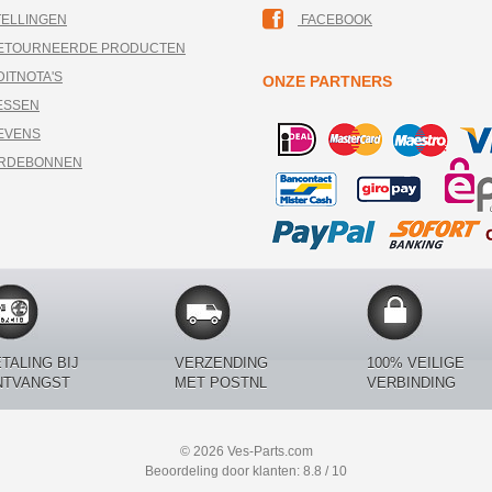
TELLINGEN
FACEBOOK
RETOURNEERDE PRODUCTEN
DITNOTA'S
ONZE PARTNERS
ESSEN
EVENS
ARDEBONNEN
TALING BIJ
VERZENDING
100% VEILIGE
NTVANGST
MET POSTNL
VERBINDING
© 2026 Ves-Parts.com
Beoordeling door klanten: 8.8 / 10