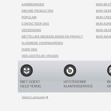
AANBIEDINGEN
MIJN BES
NIEUWE PRODUCTEN
MIJN GE
POPULAIR
MIJN CRE
CONTACTEER ONS
MIJN ADR
VERZENDING
MIJN GEG
WETTELIJKE MEDEDELINGEN EN PRIVACY
MIJN WA
ALGEMENE VOORWAARDEN
OVER ONS
VEELGESTELDE VRAGEN
NIET GOED?
UITSTEKENDE
BE
GELD TERUG
KLANTENSERVICE
O
Select Language
▼