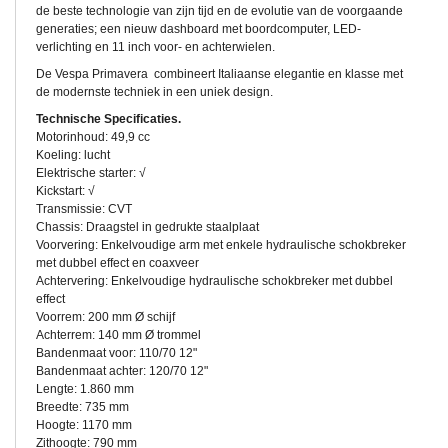
de beste technologie van zijn tijd en de evolutie van de voorgaande
generaties; een nieuw dashboard met boordcomputer, LED-
verlichting en 11 inch voor- en achterwielen.
De Vespa Primavera combineert Italiaanse elegantie en klasse met
de modernste techniek in een uniek design.
Technische Specificaties.
Motorinhoud: 49,9 cc
Koeling: lucht
Elektrische starter: √
Kickstart: √
Transmissie: CVT
Chassis: Draagstel in gedrukte staalplaat
Voorvering: Enkelvoudige arm met enkele hydraulische schokbreker
met dubbel effect en coaxveer
Achtervering: Enkelvoudige hydraulische schokbreker met dubbel
effect
Voorrem: 200 mm Ø schijf
Achterrem: 140 mm Ø trommel
Bandenmaat voor: 110/70 12"
Bandenmaat achter: 120/70 12"
Lengte: 1.860 mm
Breedte: 735 mm
Hoogte: 1170 mm
Zithoogte: 790 mm