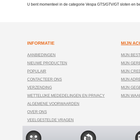
U bent momenteel in de categorie Vespa GTS/GTV/GT sloten en be
INFORMATIE
MIJN A
AANBIEDINGEN
MIJN BES
NIEUWE PRODUCTEN
MIJN GE
POPULAIR
MIJN CRE
CONTACTEER ONS
MIJN ADR
VERZENDING
MIJN GEG
WETTELIJKE MEDEDELINGEN EN PRIVACY
MIJN WA
ALGEMENE VOORWAARDEN
OVER ONS
VEELGESTELDE VRAGEN