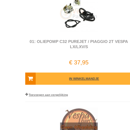
01: OLIEPOMP C32 PUREJET / PIAGGIO 2T VESPA
LX/LXV/S
€ 37,95
IN WINKELMANDJE
Toevoegen aan vergelijking