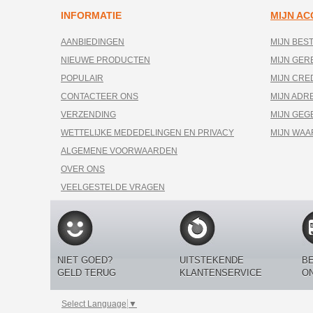
INFORMATIE
MIJN A
AANBIEDINGEN
MIJN BES
NIEUWE PRODUCTEN
MIJN GE
POPULAIR
MIJN CRE
CONTACTEER ONS
MIJN ADR
VERZENDING
MIJN GEG
WETTELIJKE MEDEDELINGEN EN PRIVACY
MIJN WA
ALGEMENE VOORWAARDEN
OVER ONS
VEELGESTELDE VRAGEN
NIET GOED?
UITSTEKENDE
BE
GELD TERUG
KLANTENSERVICE
O
Select Language
▼