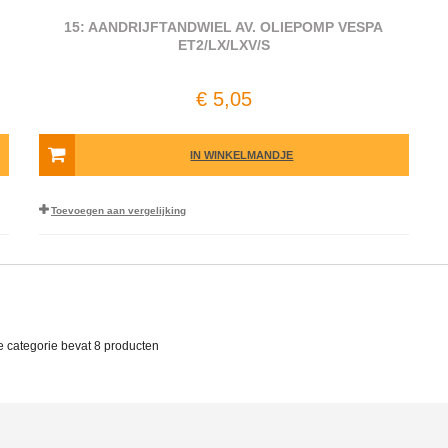
15: AANDRIJFTANDWIEL AV. OLIEPOMP VESPA
ET2/LX/LXV/S
€ 5,05
IN WINKELMANDJE
Toevoegen aan vergelijking
e categorie bevat
8 producten