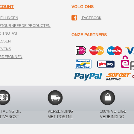
CCOUNT
VOLG ONS
TELLINGEN
FACEBOOK
RETOURNEERDE PRODUCTEN
DITNOTA'S
ONZE PARTNERS
ESSEN
EVENS
ARDEBONNEN
TALING BIJ
VERZENDING
100% VEILIGE
NTVANGST
MET POSTNL
VERBINDING