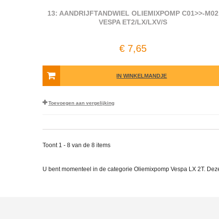
13: AANDRIJFTANDWIEL OLIEMIXPOMP C01>>-M02
VESPA ET2/LX/LXV/S
€ 7,65
IN WINKELMANDJE
Toevoegen aan vergelijking
Toont 1 - 8 van de 8 items
U bent momenteel in de categorie Oliemixpomp Vespa LX 2T. Dez