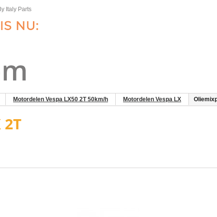
y Italy Parts
Motordelen Vespa LX50 2T 50km/h
Motordelen Vespa LX
Oliemix
 2T