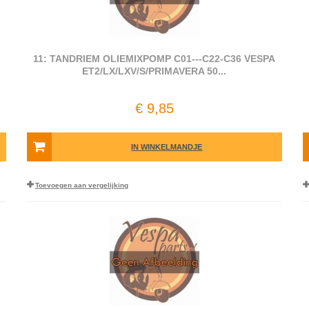
11: TANDRIEM OLIEMIXPOMP C01---C22-C36 VESPA
ET2/LX/LXV/S/PRIMAVERA 50...
€ 9,85
IN WINKELMANDJE
Toevoegen aan vergelijking