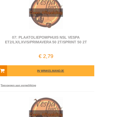
07: PLAATOLIEPOMPHUIS NSL VESPA
ET2/LX/LXV/S/PRIMAVERA 50 2T/SPRINT 50 2T
€ 2,79
IN WINKELMANDJE
Toevoegen aan vergelijking