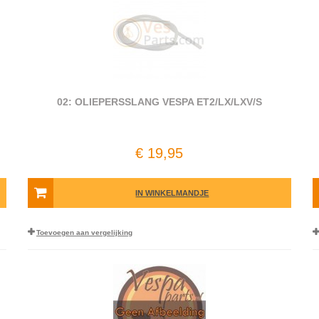
02: OLIEPERSSLANG VESPA ET2/LX/LXV/S
€ 19,95
IN WINKELMANDJE
Toevoegen aan vergelijking