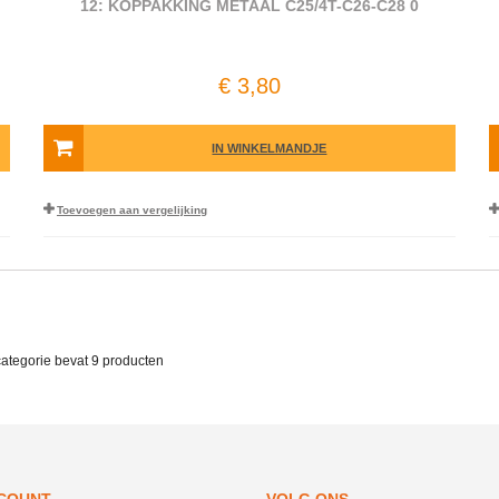
12: KOPPAKKING METAAL C25/4T-C26-C28 0
€ 3,80
IN WINKELMANDJE
Toevoegen aan vergelijking
categorie bevat
9 producten