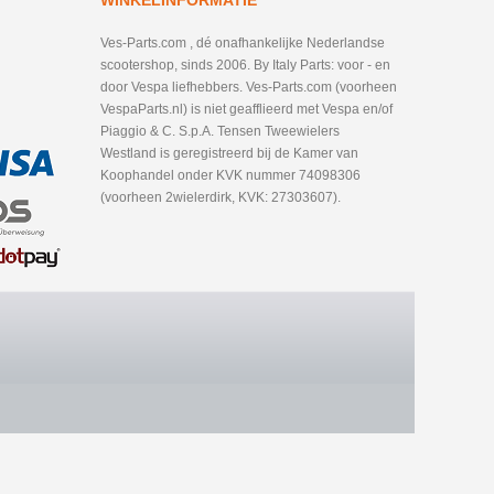
WINKELINFORMATIE
Ves-Parts.com , dé onafhankelijke Nederlandse
scootershop, sinds 2006. By Italy Parts: voor - en
door Vespa liefhebbers. Ves-Parts.com (voorheen
VespaParts.nl) is niet geafflieerd met Vespa en/of
Piaggio & C. S.p.A. Tensen Tweewielers
Westland is geregistreerd bij de Kamer van
Koophandel onder KVK nummer 74098306
(voorheen 2wielerdirk, KVK: 27303607).