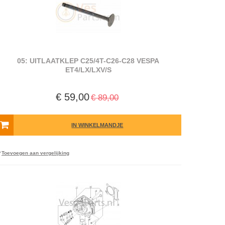
05: UITLAATKLEP C25/4T-C26-C28 VESPA
ET4/LX/LXV/S
€ 59,00
€ 89,00
IN WINKELMANDJE
Toevoegen aan vergelijking