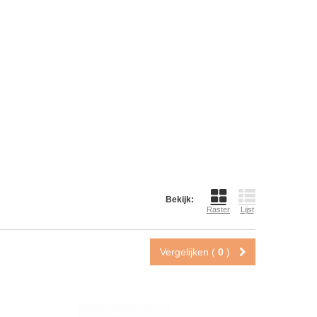
Bekijk:
Raster
Lijst
Vergelijken (
0
)