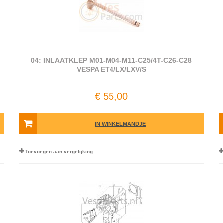
04: INLAATKLEP M01-M04-M11-C25/4T-C26-C28
VESPA ET4/LX/LXV/S
€ 55,00
IN WINKELMANDJE
Toevoegen aan vergelijking