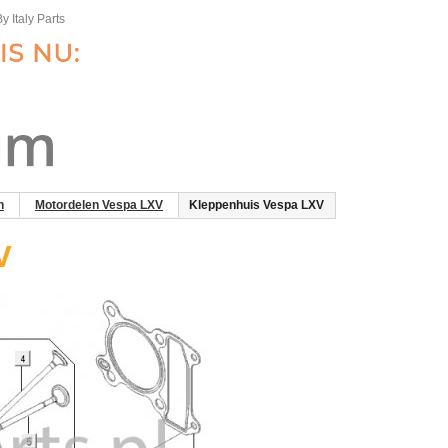
y Italy Parts
n
Motordelen Vespa LXV
Kleppenhuis Vespa LXV
XV