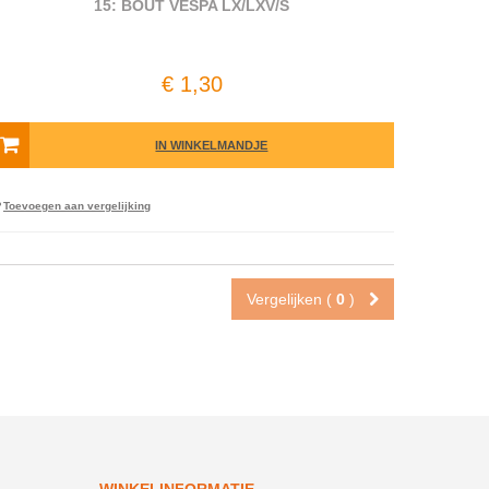
15: BOUT VESPA LX/LXV/S
€ 1,30
IN WINKELMANDJE
Toevoegen aan vergelijking
Vergelijken (
0
)