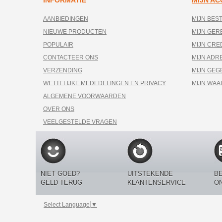
INFORMATIE
MIJN A
AANBIEDINGEN
MIJN BES
NIEUWE PRODUCTEN
MIJN GE
POPULAIR
MIJN CRE
CONTACTEER ONS
MIJN ADR
VERZENDING
MIJN GEG
WETTELIJKE MEDEDELINGEN EN PRIVACY
MIJN WA
ALGEMENE VOORWAARDEN
OVER ONS
VEELGESTELDE VRAGEN
NIET GOED?
UITSTEKENDE
BE
GELD TERUG
KLANTENSERVICE
O
Select Language
▼