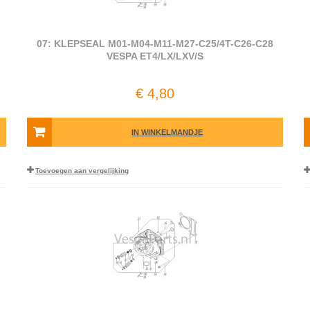
07: KLEPSEAL M01-M04-M11-M27-C25/4T-C26-C28
VESPA ET4/LX/LXV/S
€ 4,80
IN WINKELMANDJE
Toevoegen aan vergelijking