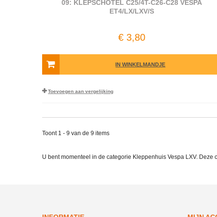
09: KLEPSCHOTEL C25/4T-C26-C28 VESPA
ET4/LX/LXV/S
€ 3,80
IN WINKELMANDJE
Toevoegen aan vergelijking
Toont 1 - 9 van de 9 items
U bent momenteel in de categorie Kleppenhuis Vespa LXV. Deze 