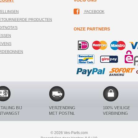
CCOUNT
VOLG ONS
TELLINGEN
FACEBOOK
RETOURNEERDE PRODUCTEN
DITNOTA'S
ONZE PARTNERS
ESSEN
EVENS
ARDEBONNEN
TALING BIJ
VERZENDING
100% VEILIGE
NTVANGST
MET POSTNL
VERBINDING
© 2026 Ves-Parts.com