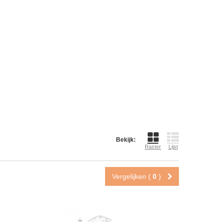
Bekijk:
Raster
Lijst
Vergelijken (
0
)