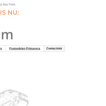
y Italy Parts
en
Framedelen Primavera
Contactslot