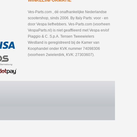
WINKELINFORMATIE
Ves-Parts.com , dé onafhankelijke Nederlandse
scootershop, sinds 2006. By Italy Parts: voor - en
door Vespa liefhebbers. Ves-Parts.com (voorheen
VespaParts.nl) is niet geafflieerd met Vespa en/of
Piaggio & C. S.p.A. Tensen Tweewielers
Westland is geregistreerd bij de Kamer van
Koophandel onder KVK nummer 74098306
(voorheen 2wielerdirk, KVK: 27303607).