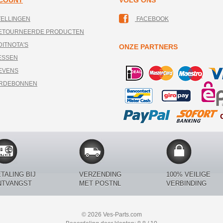
CCOUNT
VOLG ONS
TELLINGEN
FACEBOOK
RETOURNEERDE PRODUCTEN
DITNOTA'S
ONZE PARTNERS
ESSEN
EVENS
ARDEBONNEN
TALING BIJ
VERZENDING
100% VEILIGE
NTVANGST
MET POSTNL
VERBINDING
© 2026 Ves-Parts.com