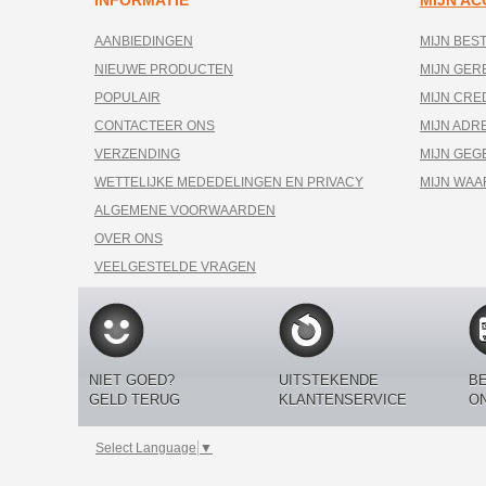
INFORMATIE
MIJN A
AANBIEDINGEN
MIJN BES
NIEUWE PRODUCTEN
MIJN GE
POPULAIR
MIJN CRE
CONTACTEER ONS
MIJN ADR
VERZENDING
MIJN GEG
WETTELIJKE MEDEDELINGEN EN PRIVACY
MIJN WA
ALGEMENE VOORWAARDEN
OVER ONS
VEELGESTELDE VRAGEN
NIET GOED?
UITSTEKENDE
BE
GELD TERUG
KLANTENSERVICE
O
Select Language
▼